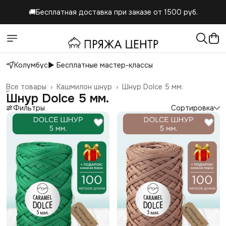
🚚Бесплатная доставка при заказе от 1500 руб.
Колумбус
▶️ Бесплатные мастер-классы
Все товары
›
Кашмилон шнур
›
Шнур Dolce 5 мм.
Главная
›
Шнур Dolce 5 мм.
Фильтры
Сортировка