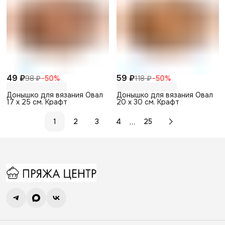
49 ₽
59 ₽
98 ₽
−
50
%
118 ₽
−
50
%
Донышко для вязания Овал
Донышко для вязания Овал
17 х 25 см. Крафт
20 х 30 см. Крафт
…
1
2
3
4
25