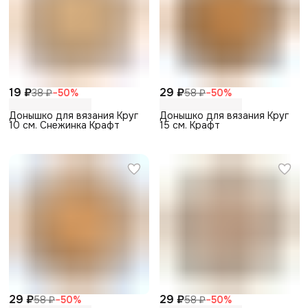
19 ₽
29 ₽
38 ₽
−
50
%
58 ₽
−
50
%
Донышко для вязания Круг
Донышко для вязания Круг
10 см. Снежинка Крафт
15 см. Крафт
29 ₽
29 ₽
58 ₽
−
50
%
58 ₽
−
50
%