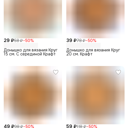
29 ₽
39 ₽
58 ₽
−
50
%
78 ₽
−
50
%
Донышко для вязания Круг
Донышко для вязания Круг
15 см. С серединой Крафт
20 см. Крафт
49 ₽
59 ₽
98 ₽
−
50
%
118 ₽
−
50
%