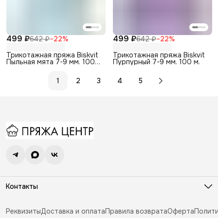
499 ₽
499 ₽
642 ₽
−
22
%
642 ₽
−
22
%
Трикотажная пряжа Biskvit
Трикотажная пряжа Biskvit
Пыльная мята 7-9 мм. 100
Пурпурный 7-9 мм. 100 м.
м.
1
2
3
4
5
Контакты
Адрес
Калужская обл., г. Обнинск, ул. Кабицынская 22
Реквизиты
Доставка и оплата
Правила возврата
Оферта
Полит
Телефон