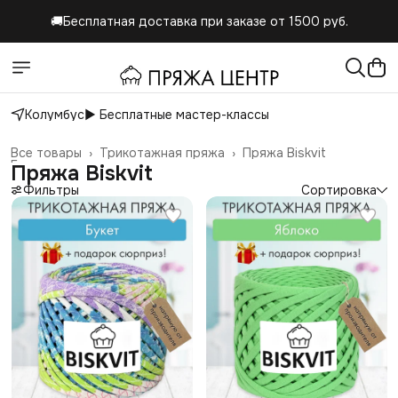
🚚Бесплатная доставка при заказе от 1500 руб.
Колумбус
▶️ Бесплатные мастер-классы
Все товары
›
Трикотажная пряжа
›
Пряжа Biskvit
Главная
›
Пряжа Biskvit
Фильтры
Сортировка