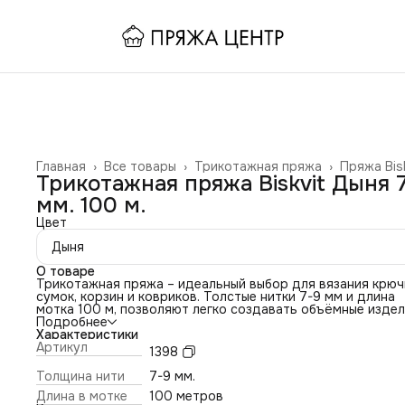
Главная
›
Все товары
›
Трикотажная пряжа
›
Пряжа Bis
Трикотажная пряжа Biskvit Дыня 
мм. 100 м.
Цвет
Дыня
О товаре
Трикотажная пряжа – идеальный выбор для вязания крю
сумок, корзин и ковриков. Толстые нитки 7-9 мм и длина
мотка 100 м, позволяют легко создавать объёмные издел
которые отлично держат форму. Наслаждайтесь работой
Подробнее
удобными тканевыми нитками и получайте стильные,
Характеристики
долговечные результаты.
Артикул
1398
Толщина нити
7-9 мм.
Длина в мотке
100 метров