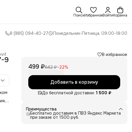
Поиск
Избранное
Войти
Корзина
8 (985) 094-40-27
Понедельник-Пятница, 09:00-18:00
kvit
В избранное
7-9
499 ₽
642 ₽
−
22
%
Добавить в корзину
чком
До бесплатной доставки:
1 500 ₽
ия,
 с
Преимущества
Бесплатно доставим в ПВЗ Яндекс Маркета
при заказе от 1500 руб.