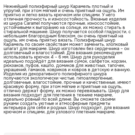
Нежнейший полиэфирный шнур Карамель плотный и
упругий, при этом мягкий и очень приятный на ощупь. Им
приятно и легко вязать крючком или спицами. У него
отличная прочность и износостойкость. Вязаные изделия
из шнура Caramel получаются прочные, износостойкие,
устойчивыми к выгоранию на солнце, их можно стирать в
стиральной машинке. Шнур получается особой гладкости, с
небольшим благородным блеском, он очень приятный на
ощупь, им очень приятно вязать. Полиэфирный шнур
Карамель по своим свойствам может заменить, хлопковый
шпагат для макраме. Шнур изготовлен без сердечника – он
долговечный и влагостойкий. Для вязания рекомендуем
использовать крючок 4 – 6 мм. Шнур для рукоделия
идеально подойдёт для вязания сумок, салфеток, корзин,
рюкзаков, пуфов, кашпо, домиков для животных, тапочек,
украшений, гамаков, ковриков и ковров в детскую и ванную.
Изделия из декоративного полиэфирного шнура
получаются экологически чистые, гипоаллергенные,
долговечные, влагостойкие, прочные и качественные, имеют
красивую форму, при этом мягкие и приятные на ощупь,
отлично держат форму, их можно перевязывать. Шнур для
вязания подходит для плетения в технике макраме,
идеально ровный по всей длине. Вы сможете своими
руками создать уютные и атмосферные предметы
интерьера для себя и родных. Шнур подходит, для вязания
крючком и спицами, для узлового плетения макраме.