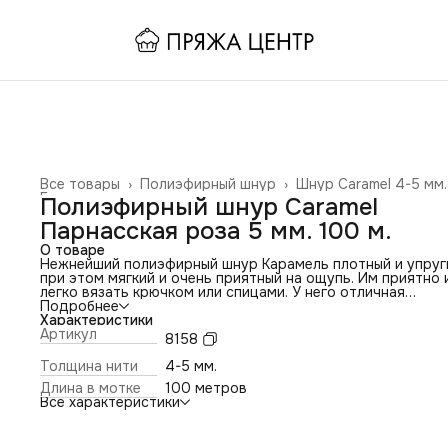
Все товары
›
Полиэфирный шнур
›
Шнур Caramel 4-5 мм.
Главная
›
Полиэфирный шнур Caramel
Парнасская роза 5 мм. 100 м.
О товаре
Нежнейший полиэфирный шнур Карамель плотный и упруг
при этом мягкий и очень приятный на ощупь. Им приятно 
легко вязать крючком или спицами. У него отличная
прочность и износостойкость. Вязаные изделия из шнура
Подробнее
Caramel получаются прочные, износостойкие, устойчивым
Характеристики
выгоранию на солнце, их можно стирать в стиральной
Артикул
8158
машинке. Шнур получается особой гладкости, с небольш
благородным блеском, он очень приятный на ощупь, им о
Толщина нити
4-5 мм.
приятно вязать. Полиэфирный шнур Карамель по своим
Длина в мотке
100 метров
свойствам может заменить, хлопковый шпагат для макра
Все характеристики
Шнур изготовлен без сердечника – он долговечный и
влагостойкий. Для вязания рекомендуем использовать
крючок 4 – 6 мм. Шнур для рукоделия идеально подойдё
для вязания сумок, салфеток, корзин, рюкзаков, пуфов, ка