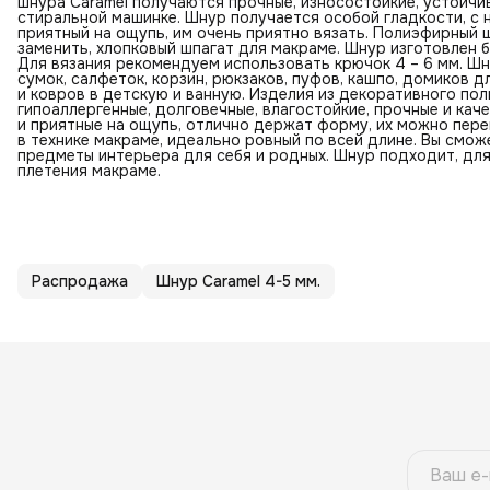
шнура Caramel получаются прочные, износостойкие, устойчи
стиральной машинке. Шнур получается особой гладкости, с
приятный на ощупь, им очень приятно вязать. Полиэфирный
заменить, хлопковый шпагат для макраме. Шнур изготовлен б
Для вязания рекомендуем использовать крючок 4 – 6 мм. Ш
сумок, салфеток, корзин, рюкзаков, пуфов, кашпо, домиков д
и ковров в детскую и ванную. Изделия из декоративного по
гипоаллергенные, долговечные, влагостойкие, прочные и кач
и приятные на ощупь, отлично держат форму, их можно пере
в технике макраме, идеально ровный по всей длине. Вы смо
предметы интерьера для себя и родных. Шнур подходит, для
плетения макраме.
Распродажа
Шнур Caramel 4-5 мм.