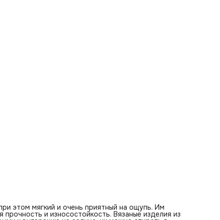
домиков для животных, тапочек, украшений, гамаков,
ковриков и ковров в детскую и ванную. Изделия из
декоративного полиэфирного шнура получаются
экологически чистые, гипоаллергенные, долговечные,
влагостойкие, прочные и качественные, имеют красивую
форму, при этом мягкие и приятные на ощупь, отлично
держат форму, их можно перевязывать. Шнур для вязани
подходит для плетения в технике макраме, идеально ров
по всей длине. Вы сможете своими руками создать уютны
атмосферные предметы интерьера для себя и родных. Ш
подходит, для вязания крючком и спицами, для узлового
плетения макраме.
ри этом мягкий и очень приятный на ощупь. Им
ая прочность и износостойкость. Вязаные изделия из