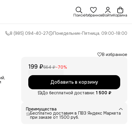
Поиск
Избранное
Войти
Корзина
8 (985) 094-40-27
Понедельник-Пятница, 09:00-18:00
В избранное
199 ₽
664 ₽
−
70
%
ий,
Добавить в корзину
и
До бесплатной доставки:
1 500 ₽
и к
им
чень
Преимущества
Бесплатно доставим в ПВЗ Яндекс Маркета
ме.
при заказе от 1500 руб.
т
шпо,