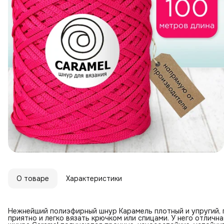
О товаре
Характеристики
Нежнейший полиэфирный шнур Карамель плотный и упругий, п
приятно и легко вязать крючком или спицами. У него отличн