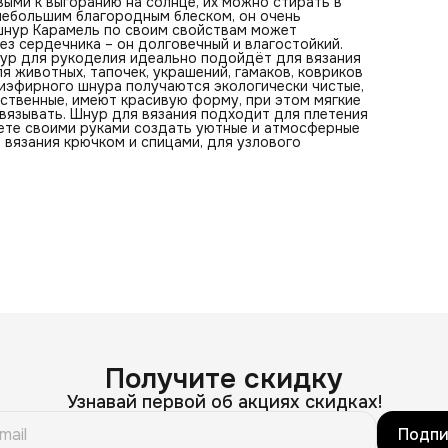
выми к выгоранию на солнце, их можно стирать в
 небольшим благородным блеском, он очень
 шнур Карамель по своим свойствам может
ез сердечника – он долговечный и влагостойкий.
нур для рукоделия идеально подойдёт для вязания
ля животных, тапочек, украшений, гамаков, ковриков
лиэфирного шнура получаются экологически чистые,
ественные, имеют красивую форму, при этом мягкие
вязывать. Шнур для вязания подходит для плетения
жете своими руками создать уютные и атмосферные
 вязания крючком и спицами, для узлового
Получите скидку
Узнавай первой об акциях скидках!
Подпи