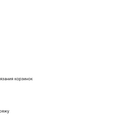
Материал: файберборд (прессованное дерево)
Толщина: 4 мм.
язания корзинок
пряжу