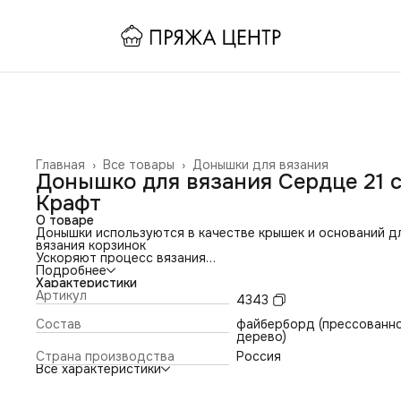
Главная
›
Все товары
›
Донышки для вязания
Донышко для вязания Сердце 21 с
Крафт
О товаре
Донышки используются в качестве крышек и оснований д
вязания корзинок
Ускоряют процесс вязания
Подробнее
Изделие получается ровнее и лучше держит форму
Характеристики
Артикул
4343
Сокращают расход пряжи
Состав
файберборд (прессованн
Диаметр отверстий подходит под любую трикотажную
дерево)
пряжу
Страна производства
Россия
Все характеристики
Можно использовать и как крышку, и как донышко